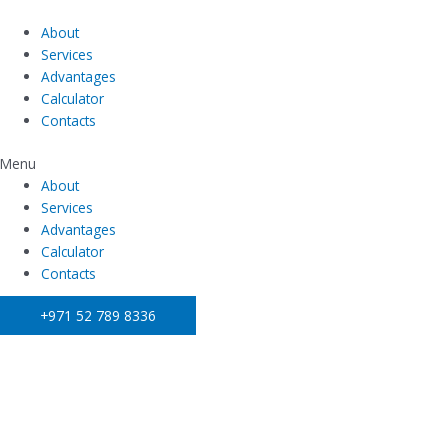
Перейти
к
About
содержимому
Services
Advantages
Calculator
Contacts
Menu
About
Services
Advantages
Calculator
Contacts
+971 52 789 8336