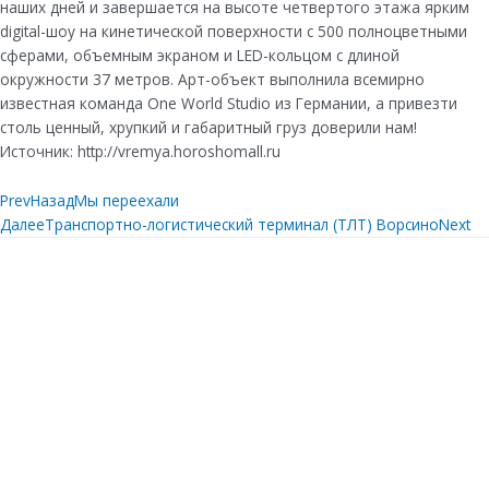
наших дней и завершается на высоте четвертого этажа ярким
digital-шоу на кинетической поверхности с 500 полноцветными
сферами, объемным экраном и LED-кольцом с длиной
окружности 37 метров. Арт-объект выполнила всемирно
известная команда One World Studio из Германии, а привезти
столь ценный, хрупкий и габаритный груз доверили нам!
Источник: http://vremya.horoshomall.ru
Prev
Назад
Мы переехали
Далее
Транспортно-логистический терминал (ТЛТ) Ворсино
Next